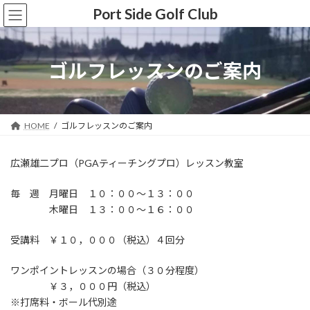
コ
ナ
Port Side Golf Club
ン
ビ
テ
ゲ
ン
ー
ツ
シ
ゴルフレッスンのご案内
へ
ョ
ス
ン
キ
に
ッ
移
HOME
ゴルフレッスンのご案内
プ
動
広瀬雄二プロ（PGAティーチングプロ）レッスン教室
毎 週 月曜日 １０：００～１３：００
木曜日 １３：００～１６：００
受講料 ￥１０，０００（税込）４回分
ワンポイントレッスンの場合（３０分程度）
￥３，０００円（税込）
※打席料・ボール代別途