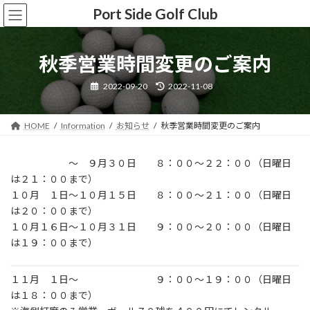
コ
ナ
Port Side Golf Club
ン
ビ
テ
ゲ
ン
ー
秋季営業時間変更のご案内
ツ
シ
へ
ョ
最
2022-09-20
2022-11-08
ス
ン
終
更
キ
に
新
ッ
移
日
HOME
Information
お知らせ
秋季営業時間変更のご案内
時
プ
動
:
～ ９月３０日 ８：００～２２：００（日曜日
は２１：００まで）
１０月 １日～１０月１５日 ８：００～２１：００（日曜日
は２０：００まで）
１０月１６日～１０月３１日 ９：００～２０：００（日曜日
は１９：００まで）
１１月 １日～ ９：００～１９：００（日曜日
は１８：００まで）