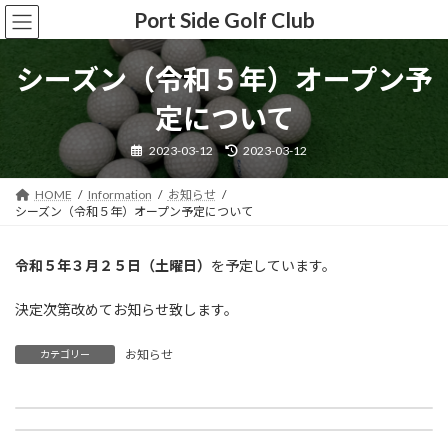
コ
ナ
Port Side Golf Club
ン
ビ
テ
ゲ
ン
ー
シーズン（令和５年）オープン予
ツ
シ
へ
ョ
定について
ス
ン
キ
に
最
2023-03-12
2023-03-12
終
ッ
移
更
新
プ
動
HOME
Information
お知らせ
日
時
シーズン（令和５年）オープン予定について
:
令和５年３月２５日（土曜日）
を予定しています。
決定次第改めてお知らせ致します。
お知らせ
カテゴリー
今シーズン（令和４年）の営業終了のお知らせ
シーズン（令和５年）オープンのご案内
2022-11-08
2023-03-23