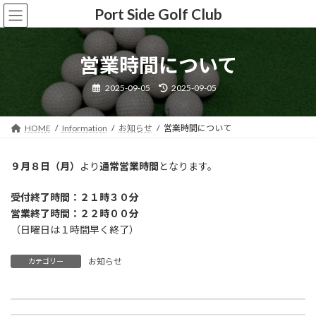
コ
ナ
Port Side Golf Club
ン
ビ
テ
ゲ
ン
ー
営業時間について
ツ
シ
へ
ョ
最
2025-09-05
2025-09-05
ス
ン
終
更
キ
に
新
ッ
移
日
HOME
Information
お知らせ
営業時間について
時
プ
動
:
９月８日（月）
より
通常営業時間
となります。
受付終了時間：２１時３０分
営業終了時間：２２時００分
（日曜日は１時間早く終了）
お知らせ
カテゴリー
蛾(クスサン)発生による営業終了時刻 変更のお知らせ
ゴルフレッスン開始のご案内
2025-08-26