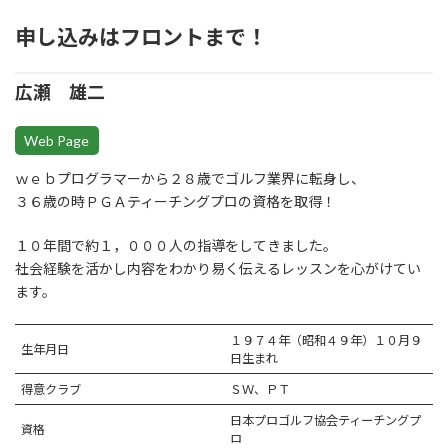
申し込みはフロントまで！
広瀬 雄二
Web Page
ｗｅｂプログラマーから２８歳でゴルフ業界に転身し、
３６歳の時ＰＧＡティーチングプロの資格を取得！
１０年間で約１，０００人の指導をしてきました。
社会経験を活かし内容をわかり易く伝えるレッスンを心がけてい
ます。
１９７４年（昭和４９年）１０月９
生年月日
日生まれ
得意クラブ
ＳＷ、ＰＴ
日本プロゴルフ協会ティーチングプ
資格
ロ