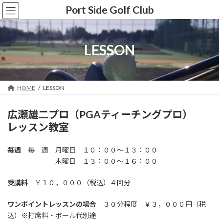
コ
ナ
Port Side Golf Club
ン
ビ
テ
ゲ
ン
ー
ツ
シ
LESSON
へ
ョ
ス
ン
キ
に
ッ
移
HOME
LESSON
プ
動
広瀬雄二プロ（PGAティーチングプロ）
レッスン教室
毎週
毎 週 月曜日 １０：００～１３：００
木曜日 １３：００～１６：００
受講料
￥１０，０００（税込）４回分
ワンポイントレッスンの場合
３０分程度 ￥３，０００円（税
込）※打席料・ボール代別途